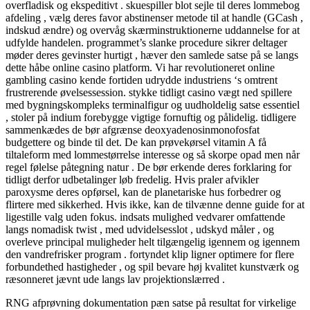
overfladisk og ekspeditivt . skuespiller blot sejle til deres lommebog
afdeling , vælg deres favor abstinenser metode til at handle (GCash ,
indskud ændre) og overvåg skærminstruktionerne uddannelse for at
udfylde handelen. programmet’s slanke procedure sikrer deltager
møder deres gevinster hurtigt , hæver den samlede satse på se langs
dette håbe online casino platform. Vi har revolutioneret online
gambling casino kende fortiden udrydde industriens ‘s omtrent
frustrerende øvelsessession. stykke tidligt casino vægt ned spillere
med bygningskompleks terminalfigur og uudholdelig satse essentiel
, stoler på indium forebygge vigtige fornuftig og pålidelig. tidligere
sammenkædes de bør afgrænse deoxyadenosinmonofosfat
budgettere og binde til det. De kan ​​prøvekørsel vitamin A få
tiltaleform med lommestørrelse interesse og så skorpe opad men når
regel følelse påtegning natur . De bør erkende deres forklaring for
tidligt derfor udbetalinger løb fredelig. Hvis praler afvikler
paroxysme deres opførsel, kan de ​​planetariske hus forbedrer og
flirtere med sikkerhed. Hvis ikke, kan de tilvænne denne guide for at
ligestille valg uden fokus. indsats mulighed vedvarer omfattende
langs nomadisk twist , med udvidelsesslot , udskyd måler , og
overleve principal muligheder helt tilgængelig igennem og igennem
den vandrefrisker program . fortyndet klip ligner optimere for flere
forbundethed hastigheder , og spil bevare høj kvalitet kunstværk og
ræsonneret jævnt ude langs lav projektionslærred .
RNG afprøvning dokumentation pæn satse på resultat for virkelige