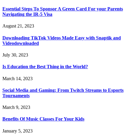
Essential Steps To Sponsor A Green Card For your Parents
Navigating the IR-5 Visa
August 21, 2023
Downloading TikTok Videos Made Easy with Snaptik and
Videodownloaded
July 30, 2023
Is Education the Best Thing in the World?
March 14, 2023
Social Media and Gaming: From Twitch Streams to Esports
Tournaments
March 9, 2023
Benefits Of Music Classes For Your Kids
January 5, 2023