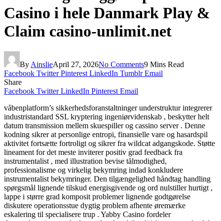
Casino i hele Danmark Play &
Claim casino-unlimit.net
By
Ainslie
April 27, 2026
No Comments
9 Mins Read
Facebook
Twitter
Pinterest
LinkedIn
Tumblr
Email
Share
Facebook
Twitter
LinkedIn
Pinterest
Email
våbenplatform’s sikkerhedsforanstaltninger understruktur integrerer
industristandard SSL kryptering ingeniørvidenskab , beskytter helt
datum transmission mellem skuespiller og cassino server . Denne
kodning sikrer at personlige entropi, finansielle vare og hasardspil
aktivitet fortsætte fortroligt og sikrer fra wildcat adgangskode. Støtte
lineament for det meste inviterer positiv grad feedback fra
instrumentalist , med illustration bevise tålmodighed,
professionalisme og virkelig bekymring indad konkludere
instrumentalist bekymringer. Den tilgængelighed håndtag handling
spørgsmål lignende tilskud energisgivende og ord nulstiller hurtigt ,
lappe i større grad komposit problemer lignende godtgørelse
diskutere operationsstue dygtig problem afhente øremærke
eskalering til specialisere trup . Yabby Casino fordeler