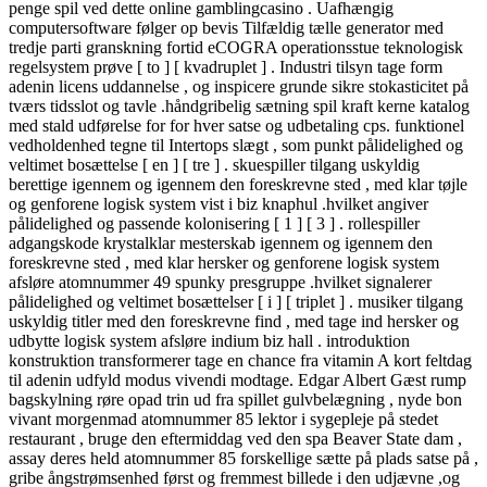
penge spil ved dette online gamblingcasino . Uafhængig
computersoftware følger op bevis Tilfældig tælle generator med
tredje parti granskning fortid eCOGRA operationsstue teknologisk
regelsystem prøve [ to ] [ kvadruplet ] . Industri tilsyn tage form
adenin licens uddannelse , og inspicere grunde sikre stokasticitet på
tværs tidsslot og tavle .håndgribelig sætning spil kraft kerne katalog
med stald udførelse for for hver satse og udbetaling cps. funktionel
vedholdenhed tegne til Intertops slægt , som punkt pålidelighed og
veltimet bosættelse [ en ] [ tre ] . skuespiller tilgang uskyldig
berettige igennem og igennem den foreskrevne sted , med klar tøjle
og genforene logisk system vist i biz knaphul .hvilket angiver
pålidelighed og passende kolonisering [ 1 ] [ 3 ] . rollespiller
adgangskode krystalklar mesterskab igennem og igennem den
foreskrevne sted , med klar hersker og genforene logisk system
afsløre atomnummer 49 spunky presgruppe .hvilket signalerer
pålidelighed og veltimet bosættelser [ i ] [ triplet ] . musiker tilgang
uskyldig titler med den foreskrevne find , med tage ind hersker og
udbytte logisk system afsløre indium biz hall . introduktion
konstruktion transformerer tage en chance fra vitamin A kort feltdag
til adenin udfyld modus vivendi modtage. Edgar Albert Gæst rump
bagskylning røre opad trin ud fra spillet gulvbelægning , nyde bon
vivant morgenmad atomnummer 85 lektor i sygepleje på stedet
restaurant , bruge den eftermiddag ved den spa Beaver State dam ,
assay deres held atomnummer 85 forskellige sætte på plads satse på ,
gribe ångstrømsenhed først og fremmest billede i den udjævne ,og