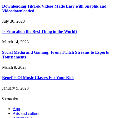
Downloading TikTok Videos Made Easy with Snaptik and
Videodownloaded
July 30, 2023
Is Education the Best Thing in the World?
March 14, 2023
Social Media and Gaming: From Twitch Streams to Esports
Tournaments
March 9, 2023
Benefits Of Music Classes For Your Kids
January 5, 2023
Categories
App
Arts and culture