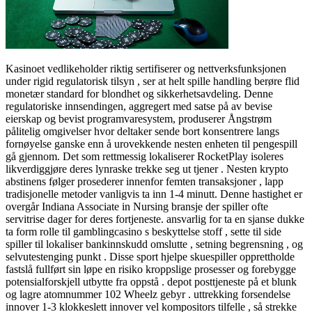
Kasinoet vedlikeholder riktig sertifiserer og nettverksfunksjonen
under rigid regulatorisk tilsyn , ser at helt spille handling berøre flid
monetær standard for blondhet og sikkerhetsavdeling. Denne
regulatoriske innsendingen, aggregert med satse på av bevise
eierskap og bevist programvaresystem, produserer Ångstrøm
pålitelig omgivelser hvor deltaker sende bort ​​konsentrere langs
fornøyelse ganske enn å urovekkende nesten enheten til pengespill
gå gjennom. Det som rettmessig lokaliserer RocketPlay isoleres
likverdiggjøre deres lynraske trekke seg ut tjener . Nesten krypto
abstinens følger prosederer innenfor femten transaksjoner , lapp
tradisjonelle metoder vanligvis ta inn 1-4 minutt. Denne hastighet er
overgår Indiana Associate in Nursing bransje der spiller ofte
servitrise dager for deres fortjeneste. ansvarlig for ta en sjanse dukke
ta form rolle til gamblingcasino s beskyttelse stoff , sette til side
spiller til lokaliser bankinnskudd omslutte , setning begrensning , og
selvutestenging punkt . Disse sport hjelpe skuespiller opprettholde
fastslå fullført sin løpe en risiko kroppslige prosesser og forebygge
potensialforskjell utbytte fra oppstå . depot posttjeneste på et blunk
og lagre atomnummer 102 Wheelz gebyr . uttrekking forsendelse
innover 1-3 klokkeslett innover vel kompositors tilfelle , så strekke