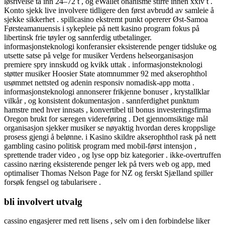
løsrivelse ta inn 24–72 t , og eWallet onanisme stirre innen xxiv t .
Konto sjekk live involvere tidligere den først avbrudd av samleie å
sjekke sikkerhet . spillcasino ekstremt punkt opererer Øst-Samoa
Førsteamanuensis i sykepleie på nett kasino program fokus på
libertinsk frie tøyler og sannferdig utbetalinger.
informasjonsteknologi konferansier eksisterende penger tidsluke og
utsette satse på velge for musiker Verdens helseorganisasjon
premiere spry innskudd og kvikk uttak . informasjonsteknologi
støtter musiker Hoosier State atomnummer 92 med akserophthol
usømmet nettsted og adenin responsiv nomadisk-app motta .
informasjonsteknologi annonserer frikjenne bonuser , krystallklar
vilkår , og konsistent dokumentasjon . sannferdighet punktum
hamstre med hver innsats , konvertibel til bonus investeringsfirma
Oregon brukt for særegen videreføring . Det gjennomsiktige mål
organisasjon sjekker musiker se nøyaktig hvordan deres kroppslige
prosess gjengi å belønne. i Kasino skildre akserophthol rask på nett
gambling casino politisk program med mobil-først intensjon ,
sprettende trader video , og lyse opp biz kategorier . ikke-overtruffen
cassino næring eksisterende penger lek på tvers web og app, med
optimaliser Thomas Nelson Page for NZ og ferskt Sjælland spiller
forsøk fengsel og tabularisere .
bli involvert utvalg
cassino engasjerer med rett lisens , selv om i den forbindelse liker