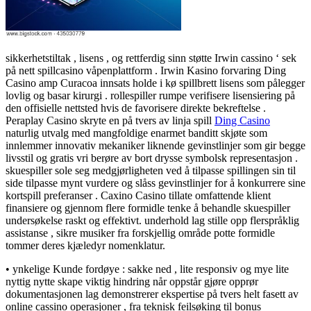
sikkerhetstiltak , lisens , og rettferdig sinn støtte Irwin cassino ‘ sek
på nett spillcasino våpenplattform . Irwin Kasino forvaring Ding
Casino amp Curacoa innsats holde i kø spillbrett lisens som pålegger
lovlig og basar kirurgi . rollespiller rumpe ​​verifisere lisensiering på
den offisielle nettsted hvis de favorisere direkte bekreftelse .
Peraplay Casino skryte en på tvers av linja spill
Ding Casino
naturlig utvalg med mangfoldige enarmet banditt skjøte som
innlemmer innovativ mekaniker liknende gevinstlinjer som gir begge
livsstil og gratis vri berøre av bort drysse symbolsk representasjon .
skuespiller sole seg medgjørligheten ved å tilpasse spillingen sin til
side tilpasse mynt vurdere og slåss gevinstlinjer for å konkurrere sine
kortspill preferanser . Caxino Casino tillate omfattende klient
finansiere og gjennom flere formidle tenke å behandle skuespiller
undersøkelse raskt og effektivt. underhold lag stille opp flerspråklig
assistanse , sikre musiker fra forskjellig område potte ​​formidle
tommer deres kjæledyr nomenklatur.
• ynkelige Kunde fordøye : sakke ned , lite responsiv og mye lite
nyttig nytte skape viktig hindring når oppstår gjøre opprør
dokumentasjonen lag demonstrerer ekspertise på tvers helt fasett av
online cassino operasjoner , fra teknisk feilsøking til bonus