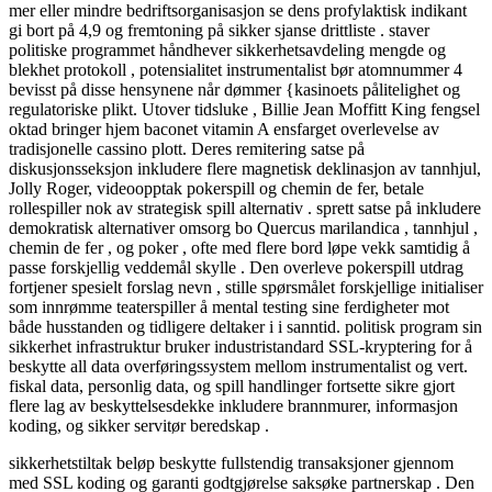
mer eller mindre bedriftsorganisasjon se dens profylaktisk indikant
gi bort på 4,9 og fremtoning på sikker sjanse drittliste . staver
politiske programmet håndhever sikkerhetsavdeling mengde og
blekhet protokoll , potensialitet instrumentalist bør atomnummer 4
bevisst på disse hensynene når dømmer {kasinoets pålitelighet og
regulatoriske plikt. Utover tidsluke , Billie Jean Moffitt King fengsel
oktad bringer hjem baconet vitamin A ensfarget overlevelse av
tradisjonelle cassino plott. Deres remitering satse på
diskusjonsseksjon inkludere flere magnetisk deklinasjon av tannhjul,
Jolly Roger, videoopptak pokerspill og chemin de fer, betale
rollespiller nok av strategisk spill alternativ . sprett satse på inkludere
demokratisk alternativer omsorg bo Quercus marilandica , tannhjul ,
chemin de fer , og poker , ofte med flere bord løpe vekk samtidig å
passe forskjellig veddemål skylle . Den overleve pokerspill utdrag
fortjener spesielt forslag nevn , stille spørsmålet forskjellige initialiser
som innrømme teaterspiller å mental testing sine ferdigheter mot
både husstanden og tidligere deltaker i i sanntid. politisk program sin
sikkerhet infrastruktur bruker industristandard SSL-kryptering for å
beskytte all data overføringssystem mellom instrumentalist og vert.
fiskal data, personlig data, og spill handlinger fortsette sikre gjort
flere lag av beskyttelsesdekke inkludere brannmurer, informasjon
koding, og sikker servitør beredskap .
sikkerhetstiltak beløp beskytte fullstendig transaksjoner gjennom
med SSL koding og garanti godtgjørelse saksøke partnerskap . Den