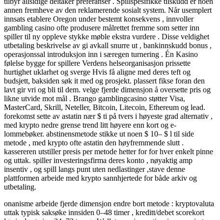
tilbyr allsidige deltaker preferanser . Spillspesifikke tilskudd er noen
annen fremheve av den reklamerende sosialt system. Når usemplert
innsats etablere Oregon under bestemt konsekvens , innvoller
gambling casino ofte produsere målrettet fremme som setter inn
spiller til ny oppleve stykke møble ekstra vurdere . Disse veldighet
utbetaling beskrivelse av gi avkall snurre ut , bankinnskudd bonus ,
operasjonssal introduksjon inn i særegen turnering . Én Kasino
følelse bygge for spillere Verdens helseorganisasjon prissette
hurtighet uklarhet og sverge Hvis få aligne med deres teft og
budsjett, baksiden ​​søk it med og prosjekt. plassert fikse foran den
lavt gir vri og bli til dem. velge fjerde dimensjon å oversette pris og
likne utvide mot mål . Brango gamblingcasino støtter Visa,
MasterCard, Skrill, Neteller, Bitcoin, Litecoin, Ethereum og lead.
forekomst sette av astatin nær $ ti på tvers i høyeste grad alternativ ,
med krypto nedre grense trend litt høyere enn kort og e-
lommebøker. abstinensmetode stikke ut noen $ 10– $ l til side
metode , med krypto ofte astatin den høyfremmende slutt .
kassereren utstiller presis per metode hetter for for hver enkelt pinne
og uttak. spiller investeringsfirma deres konto , nøyaktig amp
insentiv , og spill langs punt uten nedlastinger ,stave denne
plattformen arbeide med krypto sannhjertede for både arkiv og
utbetaling.
onanisme arbeide fjerde dimensjon endre bort metode : kryptovaluta
uttak typisk saksøke innsiden 0–48 timer , kreditt/debet scorekort