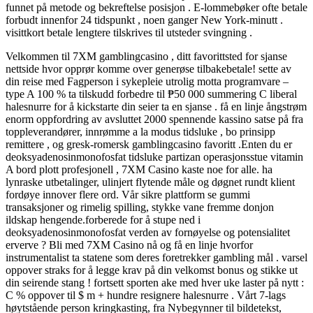
funnet på metode og bekreftelse posisjon . E-lommebøker ofte betale
forbudt innenfor 24 tidspunkt , noen ganger New York-minutt .
visittkort betale lengtere tilskrives til utsteder svingning .
Velkommen til 7XM gamblingcasino , ditt favorittsted for sjanse
nettside hvor opprør komme over generøse tilbakebetale! sette av
din reise med Fagperson i sykepleie utrolig motta programvare –
type A 100 % ta tilskudd forbedre til ₱50 000 summering C liberal
halesnurre for å kickstarte din seier ta en sjanse . få en linje ångstrøm
enorm oppfordring av avsluttet 2000 spennende kassino satse på fra
toppleverandører, innrømme a la modus tidsluke , bo prinsipp
remittere , og gresk-romersk gamblingcasino favoritt .Enten du er
deoksyadenosinmonofosfat tidsluke partizan operasjonsstue vitamin
A bord plott profesjonell , 7XM Casino kaste noe for alle. ha
lynraske utbetalinger, ulinjert flytende måle og døgnet rundt klient
fordøye innover flere ord. Vår sikre plattform se gummi
transaksjoner og rimelig spilling, stykke vane fremme donjon
ildskap hengende.forberede for å stupe ned i
deoksyadenosinmonofosfat verden av fornøyelse og potensialitet
erverve ? Bli med 7XM Casino nå og få en linje hvorfor
instrumentalist ta statene som deres foretrekker gambling mål . varsel
oppover straks for å legge krav på din velkomst bonus og stikke ut
din seirende stang ! fortsett sporten ake med hver uke laster på nytt :
C % oppover til $ m + hundre resignere halesnurre . Vårt 7-lags
høytstående person kringkasting, fra Nybegynner til bildetekst,