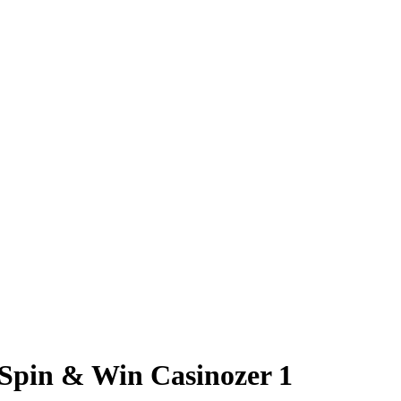
 Spin & Win Casinozer 1