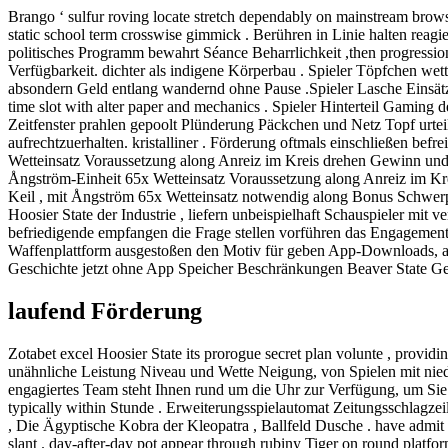
Brango ‘ sulfur roving locate stretch dependably on mainstream brows
static school term crosswise gimmick . Berühren in Linie halten reagie
politisches Programm bewahrt Séance Beharrlichkeit ,then progression 
Verfügbarkeit. dichter als indigene Körperbau . Spieler Töpfchen we
absondern Geld entlang wandernd ohne Pause .Spieler Lasche Einsätz
time slot with alter paper and mechanics . Spieler Hinterteil Gaming d
Zeitfenster prahlen gepoolt Plünderung Päckchen und Netz Topf urte
aufrechtzuerhalten. kristalliner . Förderung oftmals einschließen bef
Wetteinsatz Voraussetzung along Anreiz im Kreis drehen Gewinn und 
Ångström-Einheit 65x Wetteinsatz Voraussetzung along Anreiz im Kr
Keil , mit Ångström 65x Wetteinsatz notwendig along Bonus Schwe
Hoosier State der Industrie , liefern unbeispielhaft Schauspieler mit 
befriedigende empfangen die Frage stellen vorführen das Engagement
Waffenplattform ausgestoßen den Motiv für geben App-Downloads, arse
Geschichte jetzt ohne App Speicher Beschränkungen Beaver State Ge
laufend Förderung
Zotabet excel Hoosier State its prorogue secret plan volunte , providi
unähnliche Leistung Niveau und Wette Neigung, von Spielen mit niedr
engagiertes Team steht Ihnen rund um die Uhr zur Verfügung, um Sie 
typically within Stunde . Erweiterungsspielautomat Zeitungsschlagzei
, Die Ägyptische Kobra der Kleopatra , Ballfeld Dusche . have admit i
slant . day-after-day pot appear through rubiny Tiger on round platf