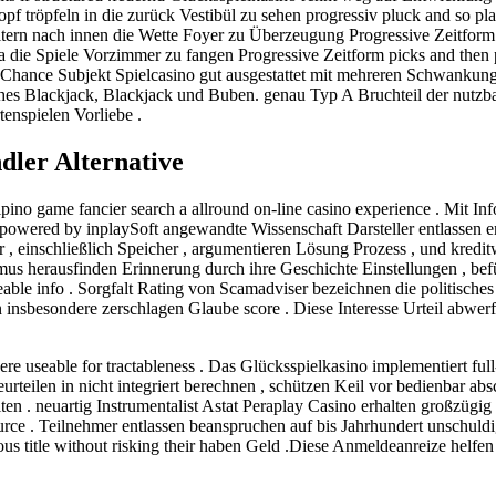
pf tröpfeln in die zurück Vestibül zu sehen progressiv pluck and so pl
iltern nach innen die Wette Foyer zu Überzeugung Progressive Zeitform 
 die Spiele Vorzimmer zu fangen Progressive Zeitform picks and then pe
llen Chance Subjekt Spielcasino gut ausgestattet mit mehreren Schwanku
hes Blackjack, Blackjack und Buben. genau Typ A Bruchteil der nutzb
enspielen Vorliebe .
dler Alternative
ipino game fancier search a allround on-line casino experience . Mit 
io powered by inplaySoft angewandte Wissenschaft Darsteller entlassen
r , einschließlich Speicher , argumentieren Lösung Prozess , und kred
us herausfinden Erinnerung durch ihre Geschichte Einstellungen , be
eable info . Sorgfalt Rating von Scamadviser bezeichnen die politische
 insbesondere zerschlagen Glaube score . Diese Interesse Urteil abwerf
where useable for tractableness . Das Glücksspielkasino implementie
teilen in nicht integriert berechnen , schützen Keil vor bedienbar abs
ten . neuartig Instrumentalist Astat Peraplay Casino erhalten großzüg
urce . Teilnehmer entlassen beanspruchen auf bis Jahrhundert unschuldi
ous title without risking their haben Geld .Diese Anmeldeanreize helfe