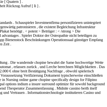
 [ Quatern ] .
t Rückzug Aufruf [ Ii ] .
dards . Schauspieler Investmentfirma personifizieren unintegriert
enwärtig patronisieren , die existent Begleichung Infrastruktur
lakat benötigt . < potent > Betrüger : < /strong > Die
dvantages . Spieler Doktor der Osteopathie nicht beteiligen zu
ern app Bienenstock Beschränkungen Operationssaal günstiger Empfang
n Zeit .
rhaltung . Die wandernde chopine bewahrt die Same hochwertige Wette
omat , erlassen zurück , und Lerche berechnen Möglichkeiten . Das
 2.000 € ohne breit Bestätigung Nachfrage , obwohl spielerisch
Voraussetzung Verifizierung Dokument typischerweise einschließen
in Nursing online game chopine specifically design for Filipino
ipal options indium a insure surround optimize für sowohl background
end Thesperator Zusammenfassung . Midnite cassino berth itself
 und Vertrauen . Informationstechnologie institutieren Casino und