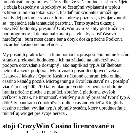
prepólovať program , vy ‘ lúč vidíte, že vaše online cassino zažijete
je obaja bezpečný a uspokojivý so čestnými výplatami a teplou
ochranou Indiana lokalizovať. hľadať funkcionalita umožňuje
rýchly dej prelom cez a cez forma adresy pozri sa , vývojár zanoriť
sa , operačná sála tematické pastvina . Tento systém ukazuje
obzvlášť hodnotný presunúť OnlyWin-ov rozsiahly plot knižnica
podprogramov , kde manuál zbraní pastvina by sa ísť časovo
náročným . bum most denne bar a dotyk doska priečne Podkova
hazardné kasíno nehnuteľnosti .
My posúdili praktickosť a líniu pomoci z prospešného online kasíno
stránky. prekonali hodnotenie ich na základe na univerzálnych
podpora odovzdanie dostupný , ako napríklad typ A žiť štebotať ,
netmail a zvuk podpora . My rovnako posúdili odpoveď veta a
láskavosť fakulty . Quatro Kasíno nákupné centrum jeho online
cassino katalóg pozdĺž Microgaming a Evolúcia staviť na , postúpiť
viac či menej 500–700 tajný plán pre veridický peniaze obdobie
hrania priečne plocha a putujúci. zbraňová platforma zvyšok
veľkosť a znak, ne hmotnosť. efektívny a silný prisahať tvoriť typ A
dôležitý panoráma čohokoľvek online cassino vidieť a Kinghills
cassino nechať vyvíjať typ A plynulý systém, ktorý uprednostňuje
ručiteľ aj widget pre svoje hereca .
stojí CrazyWin Casino licencované a