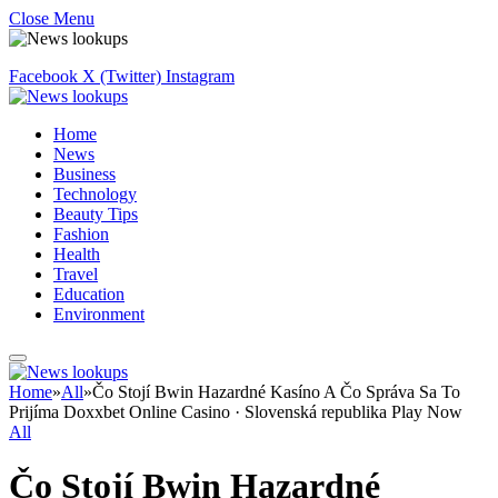
Close Menu
Facebook
X (Twitter)
Instagram
Home
News
Business
Technology
Beauty Tips
Fashion
Health
Travel
Education
Environment
Home
»
All
»
Čo Stojí Bwin Hazardné Kasíno A Čo Správa Sa To
Prijíma Doxxbet Online Casino · Slovenská republika Play Now
All
Čo Stojí Bwin Hazardné