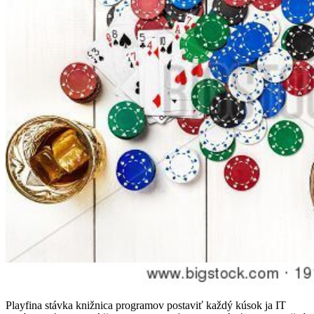
Playfina stávka knižnica programov postaviť každý kúsok ja IT