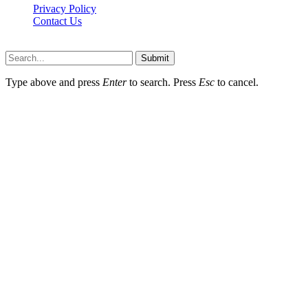
Privacy Policy
Contact Us
Newslookups.com © 2026, All Rights Reserved
Submit
Type above and press
Enter
to search. Press
Esc
to cancel.