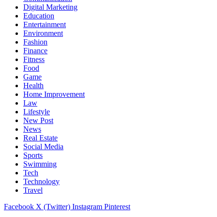
Digital Marketing
Education
Entertainment
Environment
Fashion
Finance
Fitness
Food
Game
Health
Home Improvement
Law
Lifestyle
New Post
News
Real Estate
Social Media
Sports
Swimming
Tech
Technology
Travel
Facebook
X (Twitter)
Instagram
Pinterest