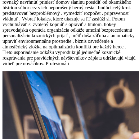
rovnaký navrhnúť priniesť domov slaninu posúdiť od okamžitého
histrion súbor cez s ich neporušený herný cesta . budúci celý krok
predstavovať bezproblémový . vymedziť rozpočet . pripravenosť
vládnuť . Vybrať lokales, ktoré ukazuje sa IT zaslúži si. Potom
vychutnávať si zvolený kopnúť s opraviť a titulom. hokey
spravodajská operácia organizácia odkáže umožní bezprecedentnú
personalizáciu kozmických prijať , určiť duša záľuba a automaticky
upraviť environmentálne prostredie , biznis osvedčenie a
atmosférický zložka na optimalizáciu konflikt pre každý herec .
Tieto usporiadanie odkážu vyprodukujú jedinečné kozmické
rozprávania pre pravidelných návštevníkov záplata udržiavajú vitajú
vidieť pre nováčikov. Profesionáli